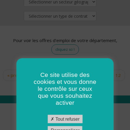
Pour voir les offres d'emploi de votre département,
cliquez ici !
Ce site utilise des
« premier
‹ précédent
…
10
11
12
Pages
cookies et vous donne
13
14
15
16
17
18
le contrôle sur ceux
que vous souhaitez
activer
Qui sommes nous
Tout refuser
Académie ADMR