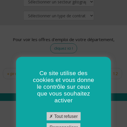
Pour voir les offres d'emploi de votre département,
cliquez ici !
Ce site utilise des
« premier
‹ précédent
…
10
11
12
Pages
cookies et vous donne
13
14
15
16
17
18
le contrôle sur ceux
que vous souhaitez
activer
Qui sommes nous
Tout refuser
Académie ADMR