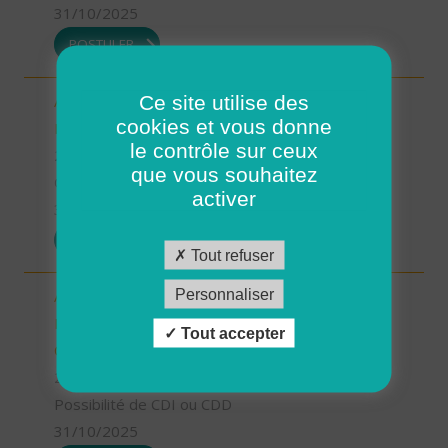
31/10/2025
POSTULER
Ce site utilise des
Aide à domicile - CDD ou CDI -
cookies et vous donne
Plouarzel/Lampaul-Plouarzel/Ploumoguer (H/F)
le contrôle sur ceux
29 - Finistère
que vous souhaitez
CDD
activer
31/10/2025
POSTULER
Tout refuser
Personnaliser
Auxiliaire de vie/aide à domicile - Locmaria-
Plouzané /Plougonvelin/Le Conquet/Trébabu -
Tout accepter
CDD ou CDI (H/F)
29 - Finistère
Possibilité de CDI ou CDD
31/10/2025