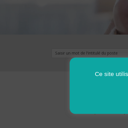
Ce site util
« premier
‹ p
Pages