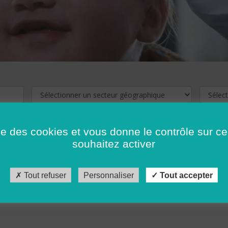
ise des cookies et vous donne le contrôle sur 
souhaitez activer
cliquez ici !
Pour voir les offres d'emploi de votre département,
Tout refuser
Personnaliser
Tout accepter
récédent
…
10
11
12
13
14
15