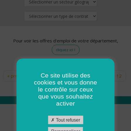
Pour voir les offres d'emploi de votre département,
cliquez ici !
Ce site utilise des
« premier
‹ précédent
…
10
11
12
Pages
cookies et vous donne
13
14
15
16
17
18
le contrôle sur ceux
que vous souhaitez
activer
Qui sommes nous
Tout refuser
Académie ADMR