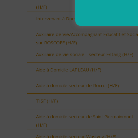
(H/F)
Intervenant à Domicile sur ROSCOFF (H/F)
Auxiliaire de Vie/Accompagnant Educatif et Socia
sur ROSCOFF (H/F)
Auxiliaire de vie sociale - secteur Estang (H/F)
Aide à Domicile LAPLEAU (H/F)
Aide à domicile secteur de Rocroi (H/F)
TISF (H/F)
Aide à domicile secteur de Saint Germainmont
(H/F)
Aide à domicile secteur Wasigny (H/F)