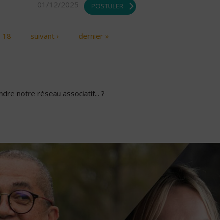
01/12/2025
POSTULER
18
suivant ›
dernier »
dre notre réseau associatif... ?