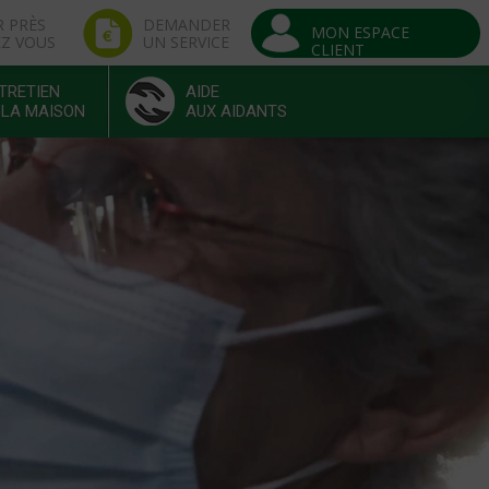
R PRÈS
DEMANDER
MON ESPACE
EZ VOUS
UN SERVICE
CLIENT
TRETIEN
AIDE
 LA MAISON
AUX AIDANTS