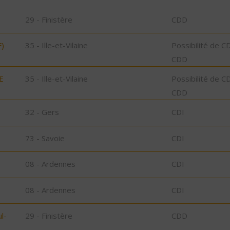
29 - Finistère
CDD
)
35 - Ille-et-Vilaine
Possibilité de C
CDD
E
35 - Ille-et-Vilaine
Possibilité de C
CDD
32 - Gers
CDI
73 - Savoie
CDI
08 - Ardennes
CDI
08 - Ardennes
CDI
l-
29 - Finistère
CDD