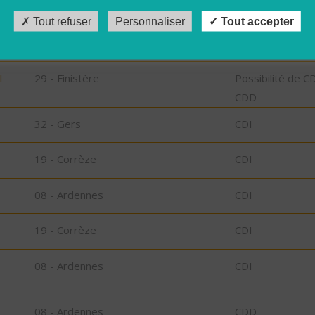
Tout refuser
Personnaliser
Tout accepter
29 - Finistère
CDD
l
29 - Finistère
Possibilité de C
CDD
32 - Gers
CDI
19 - Corrèze
CDI
08 - Ardennes
CDI
19 - Corrèze
CDI
08 - Ardennes
CDI
08 - Ardennes
CDD