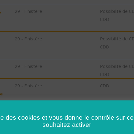
,
29 - Finistère
Possibilité de C
CDD
29 - Finistère
Possibilité de C
CDD
29 - Finistère
Possibilité de C
CDD
29 - Finistère
CDD
bu
35 - Ille-et-Vilaine
Possibilité de C
ise des cookies et vous donne le contrôle sur 
CDD
souhaitez activer
32 - Gers
CDI