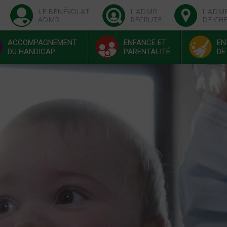
LE BÉNÉVOLAT
L'ADMR
L'ADM
ADMR
RECRUTE
DE CH
ACCOMPAGNEMENT
ENFANCE ET
EN
DU HANDICAP
PARENTALITÉ
DE