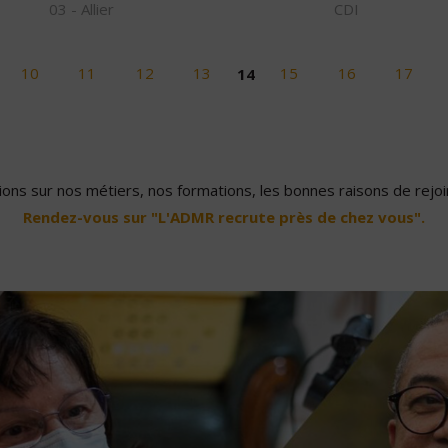
03 - Allier
CDI
10
11
12
13
14
15
16
17
ons sur nos métiers, nos formations, les bonnes raisons de rejoin
Rendez-vous sur "L'ADMR recrute près de chez vous".