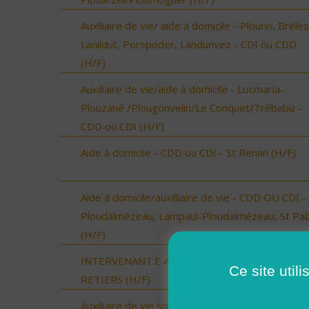
Auxiliaire de vie/ aide à domicile - Plourin, Brélès
Lanildut, Porspoder, Landunvez - CDI ou CDD
(H/F)
Auxiliaire de vie/aide à domicile - Locmaria-
Plouzané /Plougonvelin/Le Conquet/Trébabu -
CDD ou CDI (H/F)
Aide à domicile - CDD ou CDI - St Renan (H/F)
Aide à domicile/auxilliaire de vie - CDD OU CDI -
Ploudalmézeau, Lampaul-Ploudalmézeau, St Pa
(H/F)
INTERVENANT.E A DOMICILE - MARTIGNE-
Ce site util
RETIERS (H/F)
Auxiliaire de vie sociale - secteur Vic-Fezensac