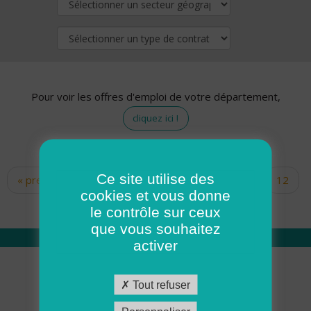
Pour voir les offres d'emploi de votre département,
cliquez ici !
Ce site utilise des
« premier
‹ précédent
…
10
11
12
Pages
cookies et vous donne
13
14
15
16
17
18
le contrôle sur ceux
que vous souhaitez
activer
Qui sommes nous
Tout refuser
Académie ADMR