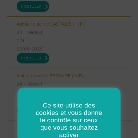
POSTULER
Auxiliaire de vie CASTRIES (H/F)
34 - Hérault
CDI
03/08/2026
POSTULER
Aide à domicile BERANGE (H/F)
34 - Hérault
CDI
03/08/2026
Ce site utilise des
POSTULER
cookies et vous donne
le contrôle sur ceux
que vous souhaitez
Aide à domicile ANIANE (H/F)
activer
34 - Hérault