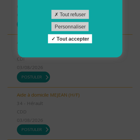
CDI
03/08/2026
Tout refuser
POSTULER
Personnaliser
Tout accepter
Auxiliaire de vie GIGNAC (H/F)
34 - Hérault
CDI
03/08/2026
POSTULER
Aide à domicile MEJEAN (H/F)
34 - Hérault
CDD
03/08/2026
POSTULER