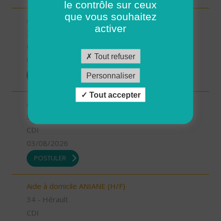
le contrôle sur ceux
que vous souhaitez
Auxiliaire de vie CASTRIES (H/F)
activer
34 - Hérault
CDI
Tout refuser
03/08/2026
POSTULER
Personnaliser
Tout accepter
Aide à domicile BERANGE (H/F)
34 - Hérault
CDI
03/08/2026
POSTULER
Aide à domicile ANIANE (H/F)
34 - Hérault
CDI