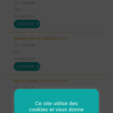
34 - Hérault
CDD
03/08/2026
POSTULER
Auxiliaire de vie GANGES (H/F)
34 - Hérault
CDI
03/08/2026
POSTULER
Aide à domicile CASTRIES (H/F)
34 - Hérault
CDD
03/08/2026
Ce site utilise des
cookies et vous donne
POSTULER