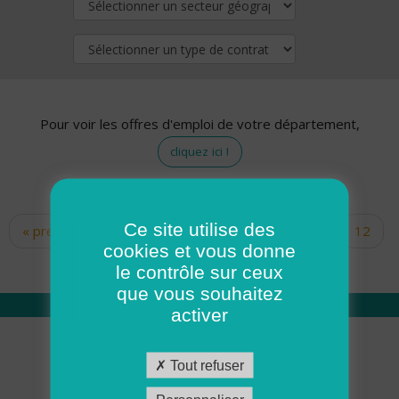
Pour voir les offres d'emploi de votre département,
cliquez ici !
Ce site utilise des
« premier
‹ précédent
…
10
11
12
Pages
cookies et vous donne
13
14
15
16
17
18
le contrôle sur ceux
que vous souhaitez
activer
Qui sommes nous
Tout refuser
Académie ADMR