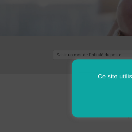
Ce site util
« premier
‹ p
Pages