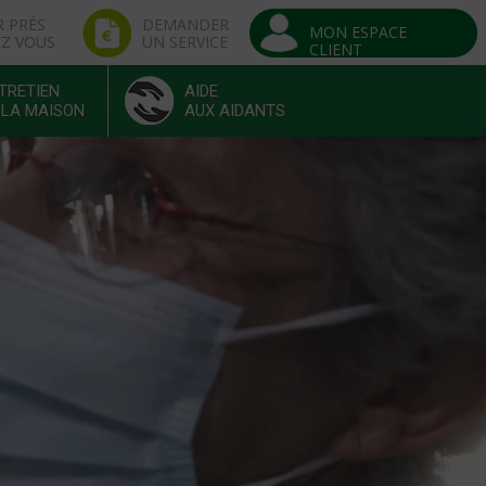
R PRÈS
DEMANDER
MON ESPACE
EZ VOUS
UN SERVICE
CLIENT
TRETIEN
AIDE
 LA MAISON
AUX AIDANTS