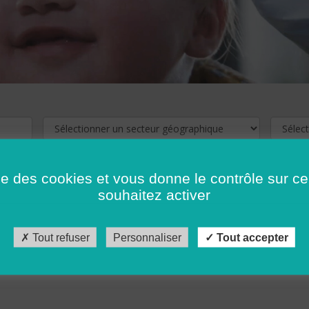
ise des cookies et vous donne le contrôle sur 
souhaitez activer
cliquez ici !
Pour voir les offres d'emploi de votre département,
Tout refuser
Personnaliser
Tout accepter
récédent
…
10
11
12
13
14
15