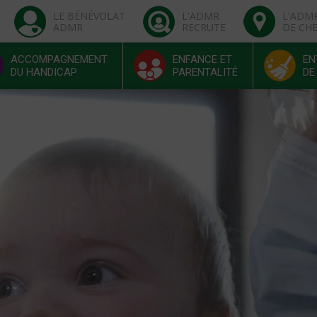
LE BÉNÉVOLAT
L'ADMR
L'ADM
ADMR
RECRUTE
DE CH
ACCOMPAGNEMENT
ENFANCE ET
EN
DU HANDICAP
PARENTALITÉ
DE