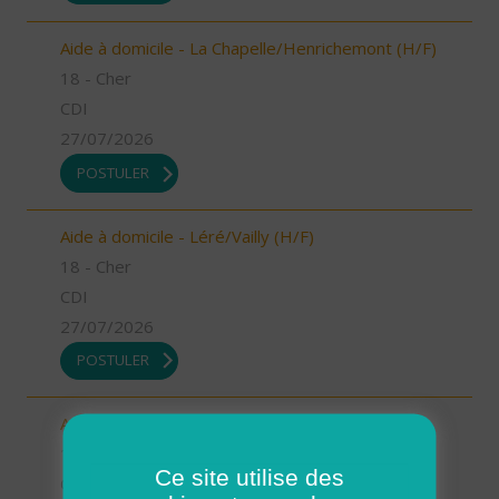
Aide à domicile - La Chapelle/Henrichemont (H/F)
18 - Cher
CDI
27/07/2026
POSTULER
Aide à domicile - Léré/Vailly (H/F)
18 - Cher
CDI
27/07/2026
POSTULER
Aide-soignant/Aide-soignante à domicile (H/F)
18 - Cher
Ce site utilise des
CDI