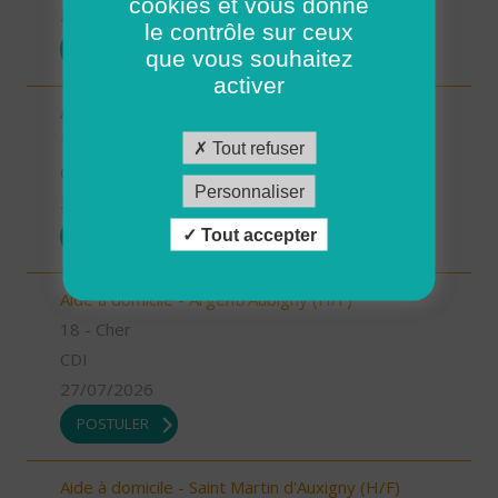
cookies et vous donne
27/07/2026
le contrôle sur ceux
POSTULER
que vous souhaitez
activer
Aide à domicile - Baugy (H/F)
18 - Cher
Tout refuser
CDI
Personnaliser
27/07/2026
Tout accepter
POSTULER
Aide à domicile - Argent/Aubigny (H/F)
18 - Cher
CDI
27/07/2026
POSTULER
Aide à domicile - Saint Martin d'Auxigny (H/F)