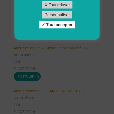
Auxiliaire de vie - Labouheyre (H/F)
Tout refuser
40 - Landes
Personnaliser
CDI
Tout accepter
31/07/2026
POSTULER
Auxiliaire de vie - Villeneuve de Marsan (H/F)
40 - Landes
CDI
31/07/2026
POSTULER
Aide à domicile ST JEAN DE VEDAS (H/F)
34 - Hérault
CDI
31/07/2026