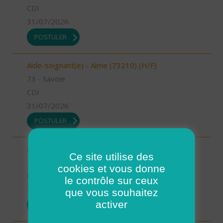
CDI
31/07/2026
POSTULER
Aide-soignant(e) - Aime (73210) (H/F)
73 - Savoie
CDI
31/07/2026
POSTULER
Auxiliaire de vie - Mimizan (H/F)
Ce site utilise des
40 - Landes
cookies et vous donne
CDI
le contrôle sur ceux
31/07/2026
que vous souhaitez
activer
POSTULER