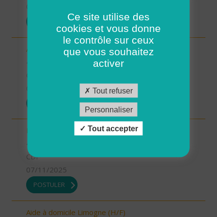
07/11/2025
Ce site utilise des
POSTULER
cookies et vous donne
le contrôle sur ceux
Aide-soignant.e Limogne en Quercy (H/F)
que vous souhaitez
46 - Lot
activer
CDD
07/11/2025
Tout refuser
POSTULER
Personnaliser
Tout accepter
Responsable du développement (H/F)
46 - Lot
CDI
07/11/2025
POSTULER
Aide à domicile Limogne (H/F)