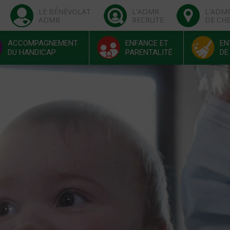
LE BÉNÉVOLAT
L'ADMR
L'ADM
ADMR
RECRUTE
DE CH
ACCOMPAGNEMENT
ENFANCE ET
EN
DU HANDICAP
PARENTALITÉ
DE