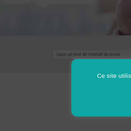
Ce site util
« premier
‹ p
Pages