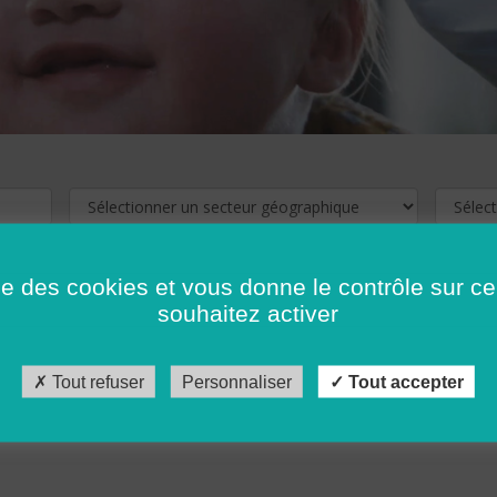
ise des cookies et vous donne le contrôle sur 
souhaitez activer
cliquez ici !
Pour voir les offres d'emploi de votre département,
Tout refuser
Personnaliser
Tout accepter
récédent
…
10
11
12
13
14
15