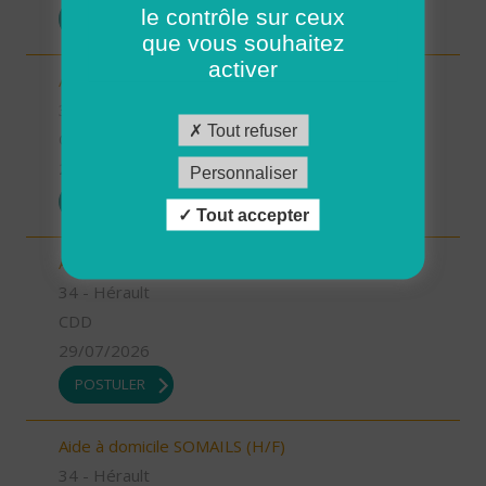
le contrôle sur ceux
POSTULER
que vous souhaitez
activer
Auxiliaire de vie LIGNAN (H/F)
34 - Hérault
Tout refuser
CDI
29/07/2026
Personnaliser
POSTULER
Tout accepter
Aide à domicile LODEVE (H/F)
34 - Hérault
CDD
29/07/2026
POSTULER
Aide à domicile SOMAILS (H/F)
34 - Hérault