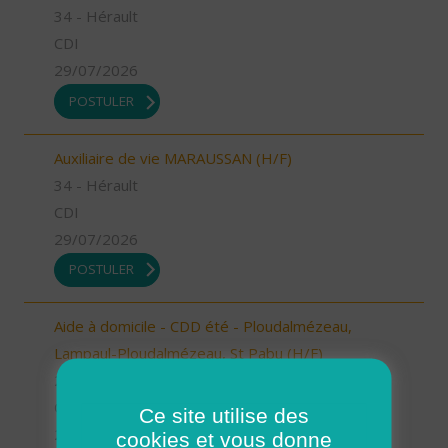
34 - Hérault
CDI
29/07/2026
POSTULER
Auxiliaire de vie MARAUSSAN (H/F)
34 - Hérault
CDI
29/07/2026
POSTULER
Aide à domicile - CDD été - Ploudalmézeau,
Lampaul-Ploudalmézeau, St Pabu (H/F)
29 - Finistère
CDD
Ce site utilise des
29/07/2026
cookies et vous donne