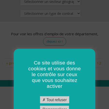
Pour voir les offres d'emploi de votre département,
cliquez ici !
Ce site utilise des
« premier
‹ précédent
…
10
11
12
Pages
cookies et vous donne
13
14
15
16
17
18
le contrôle sur ceux
que vous souhaitez
activer
Qui sommes nous
Tout refuser
Académie ADMR