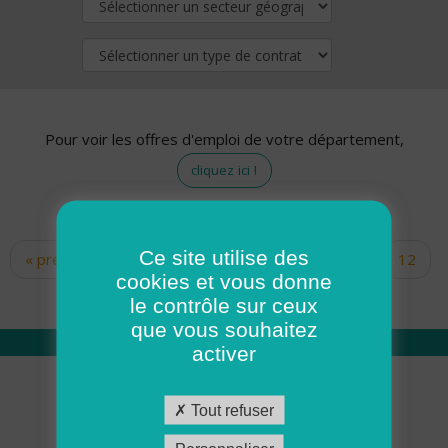
Pour voir les offres d'emploi de votre département,
cliquez ici !
Ce site utilise des
« premier
‹ précédent
…
10
11
12
Pages
cookies et vous donne
13
14
15
16
17
18
le contrôle sur ceux
que vous souhaitez
activer
Qui sommes nous
Tout refuser
Académie ADMR