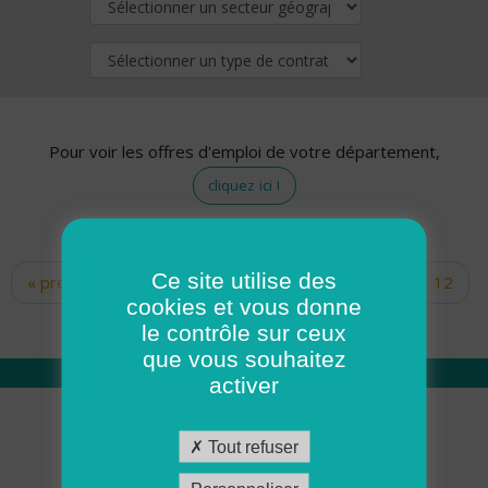
Pour voir les offres d'emploi de votre département,
cliquez ici !
Ce site utilise des
« premier
‹ précédent
…
10
11
12
Pages
cookies et vous donne
13
14
15
16
17
18
le contrôle sur ceux
que vous souhaitez
activer
Qui sommes nous
Tout refuser
Académie ADMR