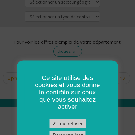
Pour voir les offres d'emploi de votre département,
cliquez ici !
Ce site utilise des
« premier
‹ précédent
…
10
11
12
Pages
cookies et vous donne
13
14
15
16
17
18
le contrôle sur ceux
que vous souhaitez
activer
Qui sommes nous
Tout refuser
Académie ADMR