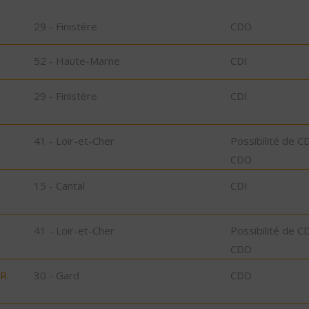
29 - Finistère
CDD
52 - Haute-Marne
CDI
29 - Finistère
CDI
41 - Loir-et-Cher
Possibilité de C
CDD
15 - Cantal
CDI
41 - Loir-et-Cher
Possibilité de C
CDD
UR
30 - Gard
CDD