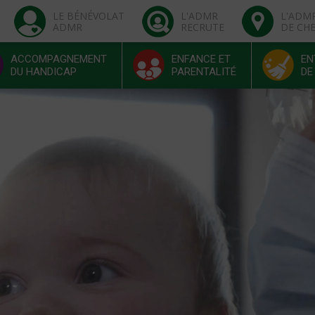
LE BÉNÉVOLAT
L'ADMR
L'ADM
ADMR
RECRUTE
DE CH
ACCOMPAGNEMENT
ENFANCE ET
EN
DU HANDICAP
PARENTALITÉ
DE