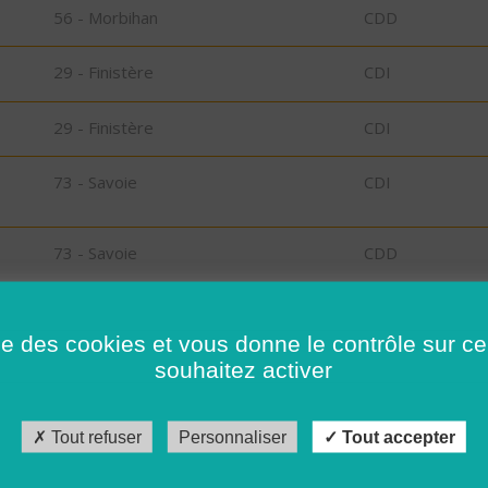
56 - Morbihan
CDD
29 - Finistère
CDI
29 - Finistère
CDI
73 - Savoie
CDI
73 - Savoie
CDD
RT
30 - Gard
CDI
ise des cookies et vous donne le contrôle sur 
souhaitez activer
26 - Drôme
CDD
Tout refuser
Personnaliser
Tout accepter
56 - Morbihan
CDI