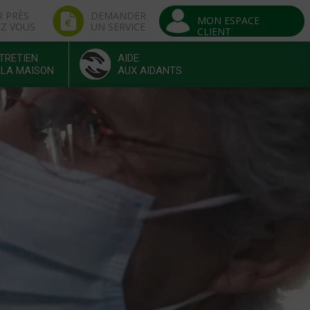
R PRÈS
DEMANDER
MON ESPACE
EZ VOUS
UN SERVICE
CLIENT
TRETIEN
AIDE
 LA MAISON
AUX AIDANTS