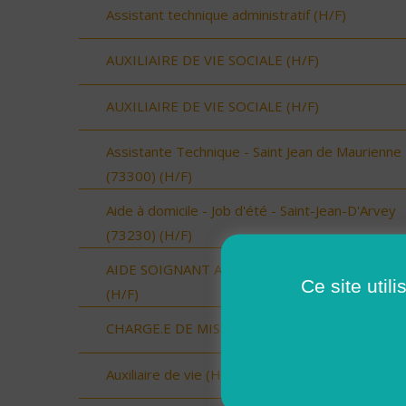
Assistant technique administratif (H/F)
AUXILIAIRE DE VIE SOCIALE (H/F)
AUXILIAIRE DE VIE SOCIALE (H/F)
Assistante Technique - Saint Jean de Maurienne
(73300) (H/F)
Aide à domicile - Job d'été - Saint-Jean-D'Arvey
(73230) (H/F)
AIDE SOIGNANT A DOMICILE SECTEUR VAUVE
Ce site util
(H/F)
CHARGE.E DE MISSION (H/F)
Auxiliaire de vie (H/F)