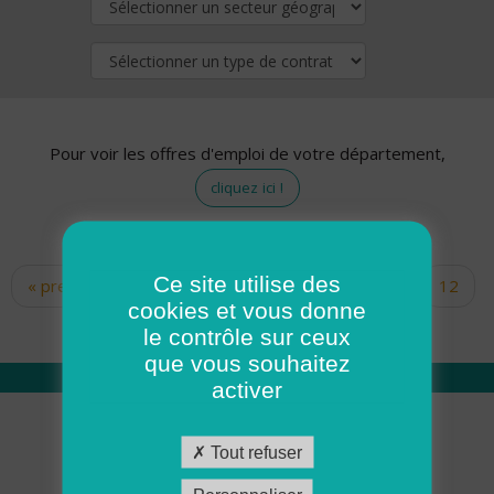
Pour voir les offres d'emploi de votre département,
cliquez ici !
Ce site utilise des
« premier
‹ précédent
…
10
11
12
Pages
cookies et vous donne
13
14
15
16
17
18
le contrôle sur ceux
que vous souhaitez
activer
Qui sommes nous
Tout refuser
Académie ADMR