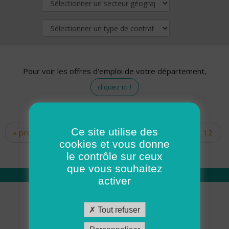
Pour voir les offres d'emploi de votre département,
cliquez ici !
Ce site utilise des
« premier
‹ précédent
…
10
11
12
Pages
cookies et vous donne
13
14
15
16
17
18
le contrôle sur ceux
que vous souhaitez
activer
Qui sommes nous
Tout refuser
Académie ADMR