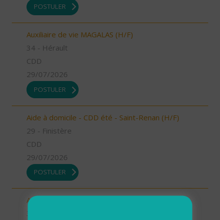
POSTULER
Auxiliaire de vie MAGALAS (H/F)
34 - Hérault
CDD
29/07/2026
POSTULER
Aide à domicile - CDD été - Saint-Renan (H/F)
29 - Finistère
CDD
29/07/2026
POSTULER
Aide à domicile BEZIERS (H/F)
34 - Hérault