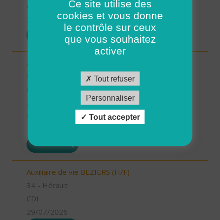
Ce site utilise des
CDI
cookies et vous donne
29/07/2026
le contrôle sur ceux
POSTULER
que vous souhaitez
activer
Auxiliaire de vie/aide à domicile - Locmaria-
Plouzané /Plougonvelin/Le Conquet/Trébabu -
Tout refuser
CDI (H/F)
Personnaliser
29 - Finistère
Possibilité de CDI ou CDD
Tout accepter
29/07/2026
POSTULER
Auxiliaire de vie BEZIERS (H/F)
34 - Hérault
CDI
29/07/2026