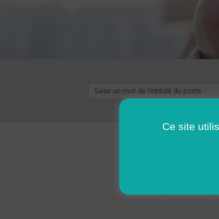
Ce site util
« premier
‹ p
Pages