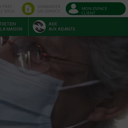
R PRÈS
DEMANDER
MON ESPACE
EZ VOUS
UN SERVICE
CLIENT
TRETIEN
AIDE
 LA MAISON
AUX AIDANTS