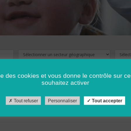
ise des cookies et vous donne le contrôle sur 
souhaitez activer
cliquez ici !
Pour voir les offres d'emploi de votre département,
Tout refuser
Personnaliser
Tout accepter
récédent
…
10
11
12
13
14
15