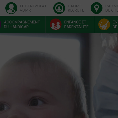
LE BÉNÉVOLAT
L'ADMR
L'ADM
ADMR
RECRUTE
DE CH
ACCOMPAGNEMENT
ENFANCE ET
EN
DU HANDICAP
PARENTALITÉ
DE