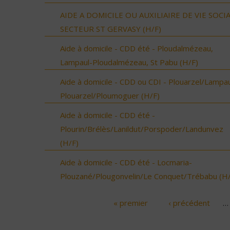
AIDE A DOMICILE OU AUXILIAIRE DE VIE SOCI
SECTEUR ST GERVASY (H/F)
Aide à domicile - CDD été - Ploudalmézeau,
Lampaul-Ploudalmézeau, St Pabu (H/F)
Aide à domicile - CDD ou CDI - Plouarzel/Lampau
Plouarzel/Ploumoguer (H/F)
Aide à domicile - CDD été -
Plourin/Brélès/Lanildut/Porspoder/Landunvez
(H/F)
Aide à domicile - CDD été - Locmaria-
Plouzané/Plougonvelin/Le Conquet/Trébabu (H/
« premier
‹ précédent
…
Pages