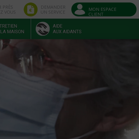
R PRÈS
DEMANDER
MON ESPACE
EZ VOUS
UN SERVICE
CLIENT
TRETIEN
AIDE
 LA MAISON
AUX AIDANTS