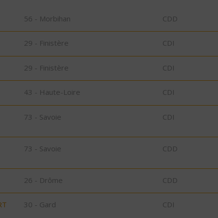
56 - Morbihan
CDD
29 - Finistère
CDI
29 - Finistère
CDI
43 - Haute-Loire
CDI
73 - Savoie
CDI
73 - Savoie
CDD
26 - Drôme
CDD
RT
30 - Gard
CDI