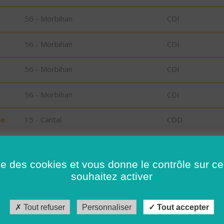
56 - Morbihan
CDI
56 - Morbihan
CDI
56 - Morbihan
CDI
56 - Morbihan
CDI
ie
15 - Cantal
CDD
56 - Morbihan
CDI
ise des cookies et vous donne le contrôle sur 
souhaitez activer
26 - Drôme
CDI
56 - Morbihan
CDD
Tout refuser
Personnaliser
Tout accepter