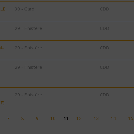
ALE
30 - Gard
CDD
29 - Finistère
CDD
l-
29 - Finistère
CDD
29 - Finistère
CDD
29 - Finistère
CDD
F)
7
8
9
10
11
12
13
14
15