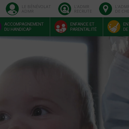
LE BÉNÉVOLAT
L'ADMR
L'ADM
ADMR
RECRUTE
DE CH
ACCOMPAGNEMENT
ENFANCE ET
EN
DU HANDICAP
PARENTALITÉ
DE