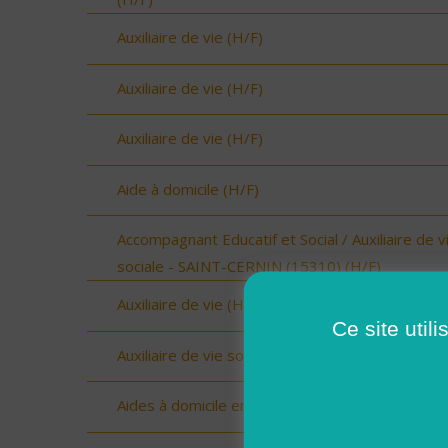
Auxiliaire de vie (H/F)
Auxiliaire de vie (H/F)
Auxiliaire de vie (H/F)
Aide à domicile (H/F)
Accompagnant Educatif et Social / Auxiliaire de v
sociale - SAINT-CERNIN (15310) (H/F)
Auxiliaire de vie (H/F)
Ce site util
Auxiliaire de vie sociale Upie (H/F)
Aides à domicile emploi saisonnier (H/F)