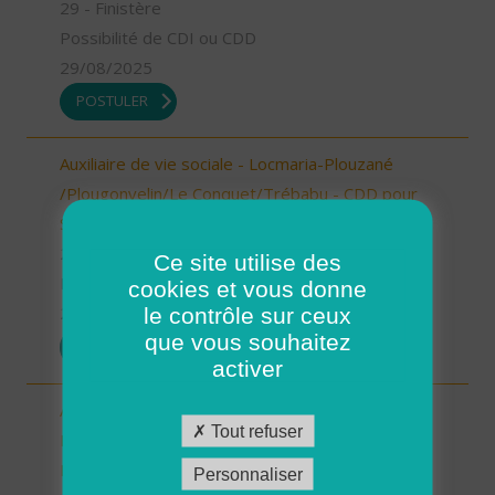
29 - Finistère
Possibilité de CDI ou CDD
29/08/2025
POSTULER
Auxiliaire de vie sociale - Locmaria-Plouzané
/Plougonvelin/Le Conquet/Trébabu - CDD pour
Septembre (H/F)
29 - Finistère
Ce site utilise des
Possibilité de CDI ou CDD
cookies et vous donne
le contrôle sur ceux
29/08/2025
que vous souhaitez
POSTULER
activer
Aide à domicile - CDD Septembre -
Tout refuser
Ploudalmézeau, Lampaul-Ploudalmézeau, St
Pabu (H/F)
Personnaliser