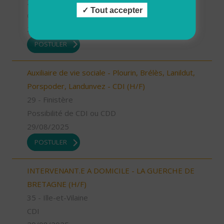
29 - Finistère
Tout accepter
CDD
29/08/2025
POSTULER
Auxiliaire de vie sociale - Plourin, Brélès, Lanildut,
Porspoder, Landunvez - CDI (H/F)
29 - Finistère
Possibilité de CDI ou CDD
29/08/2025
POSTULER
INTERVENANT.E A DOMICILE - LA GUERCHE DE
BRETAGNE (H/F)
35 - Ille-et-Vilaine
CDI