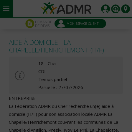
Aller au contenu principal
Panneau de gestion des cookies
DEMANDE
MON ESPACE CLIENT
DE DEVIS
AIDE À DOMICILE - LA
CHAPELLE/HENRICHEMONT (H/F)
18 - Cher
CDI
Temps partiel
Parue le : 27/07/2026
ENTREPRISE
La Fédération ADMR du Cher recherche un(e) aide à
domicile (H/F) pour son association locale ADMR La
Chapelle/Henrichemont couvrant les communes de La
Chapelle d’Angillon, Presly, Ivoy Le Pré, La Chapelotte,