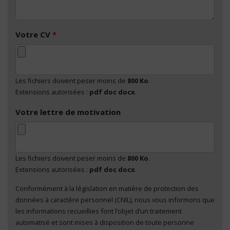
Votre CV
*
Les fichiers doivent peser moins de
800 Ko
.
Extensions autorisées :
pdf doc docx
.
Votre lettre de motivation
Les fichiers doivent peser moins de
800 Ko
.
Extensions autorisées :
pdf doc docx
.
Conformément à la législation en matière de protection des
En cliquant sur "Envoyer", je consens au traitement
données à caractère personnel (CNIL), nous vous informons que
de mes données à caractère personnel
*
les informations recueillies font l’objet d’un traitement
automatisé et sont mises à disposition de toute personne