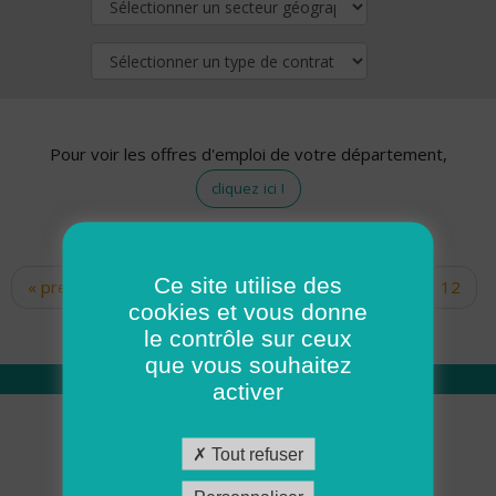
Pour voir les offres d'emploi de votre département,
cliquez ici !
Ce site utilise des
« premier
‹ précédent
…
10
11
12
Pages
cookies et vous donne
13
14
15
16
17
18
le contrôle sur ceux
que vous souhaitez
activer
Qui sommes nous
Tout refuser
Académie ADMR