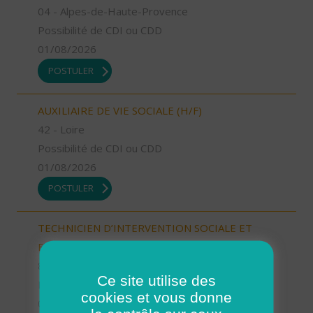
04 - Alpes-de-Haute-Provence
Possibilité de CDI ou CDD
01/08/2026
POSTULER
AUXILIAIRE DE VIE SOCIALE (H/F)
42 - Loire
Possibilité de CDI ou CDD
01/08/2026
POSTULER
TECHNICIEN D’INTERVENTION SOCIALE ET
FAMILIALE (H/F)
89 - Yonne
Ce site utilise des
Possibilité de CDI ou CDD
cookies et vous donne
01/08/2026