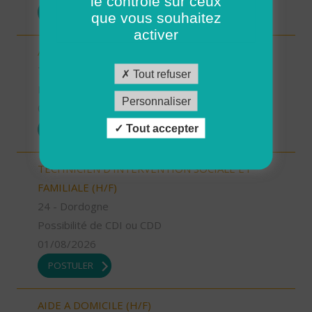
le contrôle sur ceux
POSTULER
que vous souhaitez
activer
AIDE SOIGNANT (H/F)
76 - Seine-Maritime
Tout refuser
Possibilité de CDI ou CDD
Personnaliser
01/08/2026
Tout accepter
POSTULER
TECHNICIEN D’INTERVENTION SOCIALE ET
FAMILIALE (H/F)
24 - Dordogne
Possibilité de CDI ou CDD
01/08/2026
POSTULER
AIDE A DOMICILE (H/F)