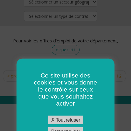
Pour voir les offres d'emploi de votre département,
cliquez ici !
Ce site utilise des
« premier
‹ précédent
…
10
11
12
Pages
cookies et vous donne
13
14
15
16
17
18
le contrôle sur ceux
que vous souhaitez
activer
Qui sommes nous
Tout refuser
Académie ADMR