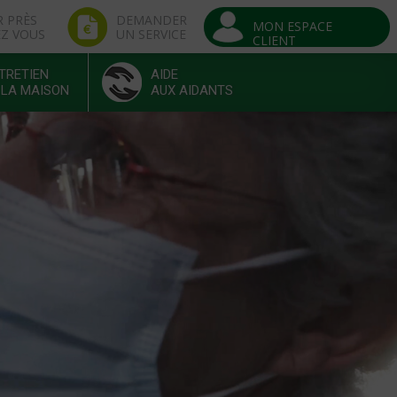
R PRÈS
DEMANDER
MON ESPACE
EZ VOUS
UN SERVICE
CLIENT
TRETIEN
AIDE
 LA MAISON
AUX AIDANTS