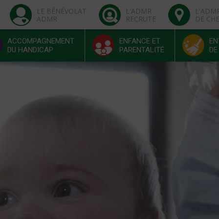
LE BÉNÉVOLAT
L'ADMR
L'ADM
ADMR
RECRUTE
DE CH
ACCOMPAGNEMENT
ENFANCE ET
EN
DU HANDICAP
PARENTALITÉ
DE