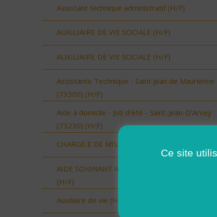
Assistant technique administratif (H/F)
AUXILIAIRE DE VIE SOCIALE (H/F)
AUXILIAIRE DE VIE SOCIALE (H/F)
Assistante Technique - Saint Jean de Maurienne
(73300) (H/F)
Aide à domicile - Job d'été - Saint-Jean-D'Arvey
(73230) (H/F)
CHARGE.E DE MISSION (H/F)
Ce site util
AIDE SOIGNANT A DOMICILE SECTEUR VAUVE
(H/F)
Auxiliaire de vie (H/F)