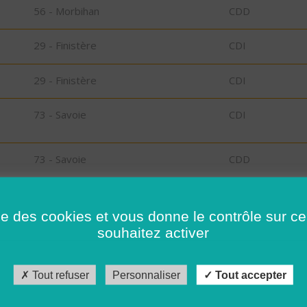
56 - Morbihan
CDD
29 - Finistère
CDI
29 - Finistère
CDI
73 - Savoie
CDI
73 - Savoie
CDD
26 - Drôme
CDD
ise des cookies et vous donne le contrôle sur 
souhaitez activer
RT
30 - Gard
CDI
Tout refuser
Personnaliser
Tout accepter
56 - Morbihan
CDI