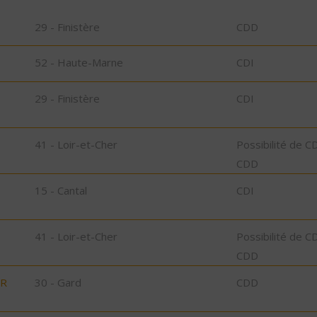
29 - Finistère
CDD
52 - Haute-Marne
CDI
29 - Finistère
CDI
41 - Loir-et-Cher
Possibilité de C
CDD
15 - Cantal
CDI
41 - Loir-et-Cher
Possibilité de C
CDD
UR
30 - Gard
CDD