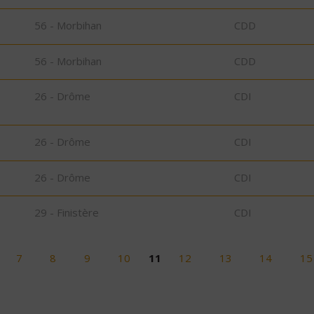
56 - Morbihan
CDD
56 - Morbihan
CDD
26 - Drôme
CDI
26 - Drôme
CDI
26 - Drôme
CDI
29 - Finistère
CDI
7
8
9
10
11
12
13
14
15