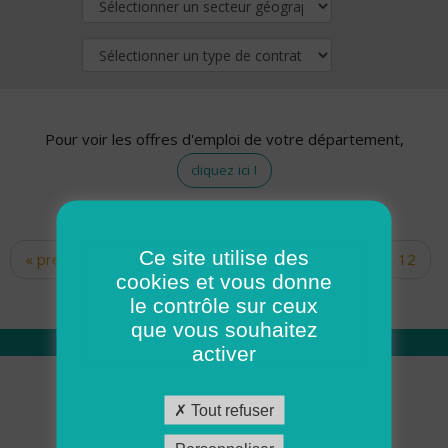
Pour voir les offres d'emploi de votre département,
cliquez ici !
Ce site utilise des
« premier
‹ précédent
…
10
11
12
Pages
cookies et vous donne
13
14
15
16
17
18
le contrôle sur ceux
que vous souhaitez
activer
Qui sommes nous
Tout refuser
Académie ADMR