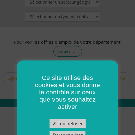
Pour voir les offres d'emploi de votre département,
cliquez ici !
Ce site utilise des
« premier
‹ précédent
…
10
11
12
Pages
cookies et vous donne
13
14
15
16
17
18
le contrôle sur ceux
que vous souhaitez
activer
Qui sommes nous
Tout refuser
Académie ADMR