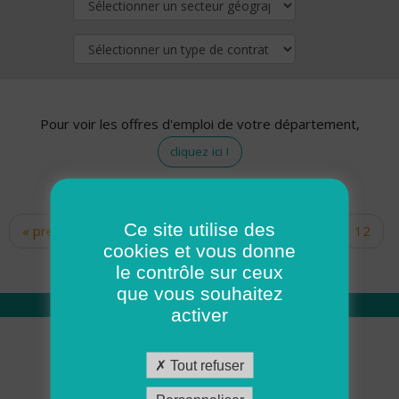
Pour voir les offres d'emploi de votre département,
cliquez ici !
Ce site utilise des
« premier
‹ précédent
…
10
11
12
Pages
cookies et vous donne
13
14
15
16
17
18
le contrôle sur ceux
que vous souhaitez
activer
Qui sommes nous
Tout refuser
Académie ADMR