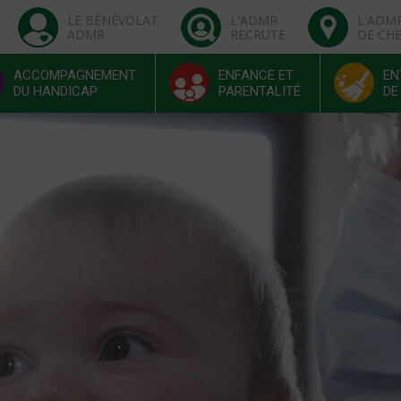
LE BÉNÉVOLAT
L'ADMR
L'ADM
ADMR
RECRUTE
DE CH
ACCOMPAGNEMENT
ENFANCE ET
EN
DU HANDICAP
PARENTALITÉ
DE