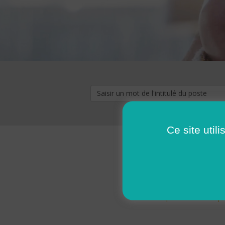
Ce site util
« premier
‹ p
Pages