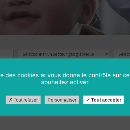
ise des cookies et vous donne le contrôle sur 
souhaitez activer
cliquez ici !
Pour voir les offres d'emploi de votre département,
Tout refuser
Personnaliser
Tout accepter
récédent
…
10
11
12
13
14
15