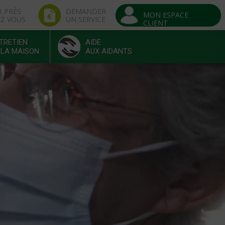
R PRÈS
DEMANDER
MON ESPACE
EZ VOUS
UN SERVICE
CLIENT
TRETIEN
AIDE
 LA MAISON
AUX AIDANTS