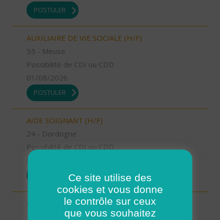
POSTULER
AUXILIAIRE DE VIE SOCIALE (H/F)
55 - Meuse
Possibilité de CDI ou CDD
01/08/2026
POSTULER
AIDE SOIGNANT (H/F)
24 - Dordogne
Possibilité de CDI ou CDD
01/08/2026
POSTULER
Ce site utilise des
cookies et vous donne
le contrôle sur ceux
AIDE A DOMICILE (H/F)
que vous souhaitez
72 - Sarthe