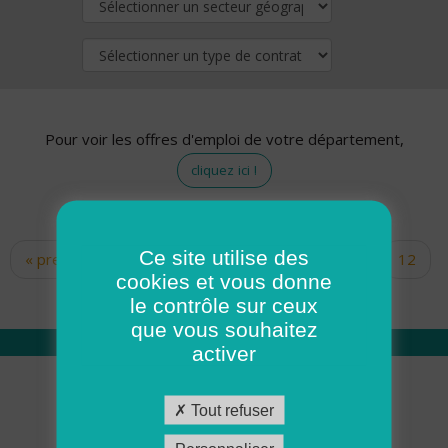
Pour voir les offres d'emploi de votre département,
cliquez ici !
Ce site utilise des
« premier
‹ précédent
…
10
11
12
Pages
cookies et vous donne
13
14
15
16
17
18
le contrôle sur ceux
que vous souhaitez
activer
Qui sommes nous
Tout refuser
Académie ADMR