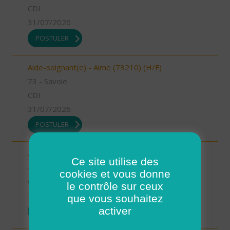
CDI
31/07/2026
POSTULER
Aide-soignant(e) - Aime (73210) (H/F)
73 - Savoie
CDI
31/07/2026
POSTULER
Auxiliaire de vie - Mimizan (H/F)
Ce site utilise des
40 - Landes
cookies et vous donne
CDI
le contrôle sur ceux
31/07/2026
que vous souhaitez
activer
POSTULER