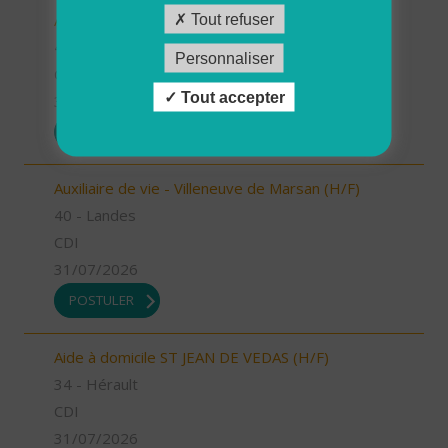
Auxiliaire de vie - Labouheyre (H/F)
Tout refuser
40 - Landes
Personnaliser
CDI
Tout accepter
31/07/2026
POSTULER
Auxiliaire de vie - Villeneuve de Marsan (H/F)
40 - Landes
CDI
31/07/2026
POSTULER
Aide à domicile ST JEAN DE VEDAS (H/F)
34 - Hérault
CDI
31/07/2026