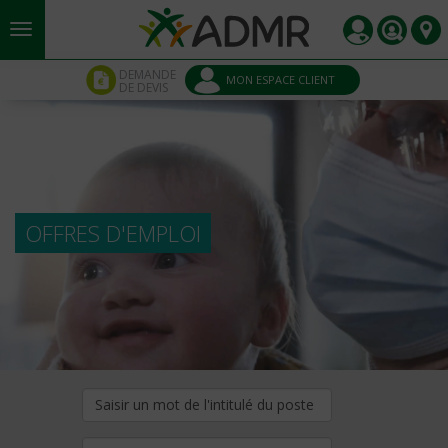
Aller au contenu principal
Panneau de gestion des cookies
DEMANDE
MON ESPACE CLIENT
DE DEVIS
OFFRES D'EMPLOI