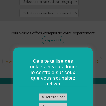
Pour voir les offres d'emploi de votre département,
cliquez ici !
Ce site utilise des
« premier
‹ précédent
…
10
11
12
Pages
cookies et vous donne
13
14
15
16
17
18
le contrôle sur ceux
que vous souhaitez
activer
Qui sommes nous
Tout refuser
Académie ADMR