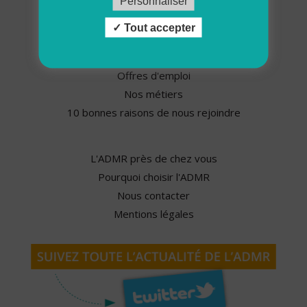
Personnaliser
Espace presse
Tout accepter
Nos partenaires
Offres d'emploi
Nos métiers
10 bonnes raisons de nous rejoindre
L'ADMR près de chez vous
Pourquoi choisir l'ADMR
Nous contacter
Mentions légales