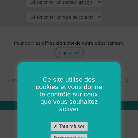
Pour voir les offres d'emploi de votre département,
cliquez ici !
Ce site utilise des
« premier
‹ précédent
…
10
11
12
Pages
cookies et vous donne
13
14
15
16
17
18
le contrôle sur ceux
que vous souhaitez
activer
Qui sommes nous
Tout refuser
Académie ADMR