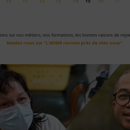
10
11
12
13
14
15
16
17
ons sur nos métiers, nos formations, les bonnes raisons de rejoin
Rendez-vous sur "L'ADMR recrute près de chez vous".