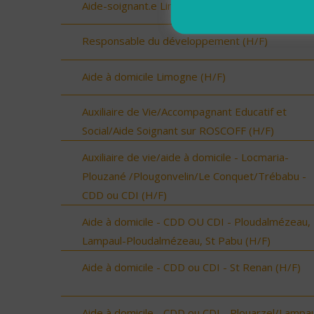
Aide-soignant.e Limogne en Quercy (H/F)
Responsable du développement (H/F)
Aide à domicile Limogne (H/F)
Auxiliaire de Vie/Accompagnant Educatif et
Social/Aide Soignant sur ROSCOFF (H/F)
Auxiliaire de vie/aide à domicile - Locmaria-
Plouzané /Plougonvelin/Le Conquet/Trébabu -
CDD ou CDI (H/F)
Aide à domicile - CDD OU CDI - Ploudalmézeau,
Lampaul-Ploudalmézeau, St Pabu (H/F)
Aide à domicile - CDD ou CDI - St Renan (H/F)
Aide à domicile - CDD ou CDI - Plouarzel/Lampau