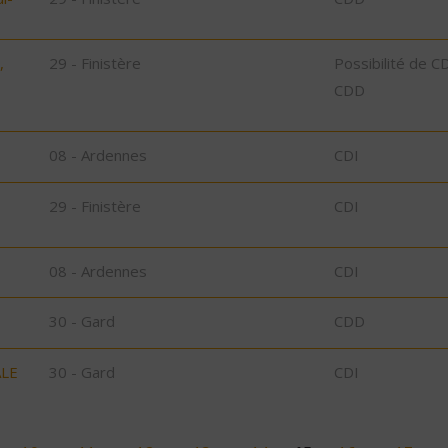
,
29 - Finistère
Possibilité de C
CDD
08 - Ardennes
CDI
29 - Finistère
CDI
08 - Ardennes
CDI
30 - Gard
CDD
ALE
30 - Gard
CDI