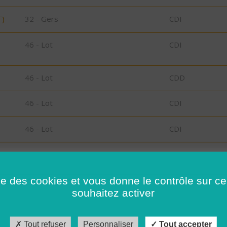
F)
32 - Gers
CDI
46 - Lot
CDI
46 - Lot
CDD
46 - Lot
CDI
46 - Lot
CDI
46 - Lot
CDI
ise des cookies et vous donne le contrôle sur 
46 - Lot
CDI
souhaitez activer
46 - Lot
CDI
Tout refuser
Personnaliser
Tout accepter