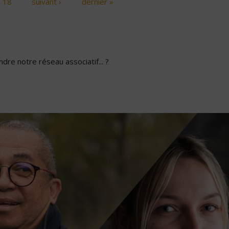
18
suivant ›
dernier »
dre notre réseau associatif... ?