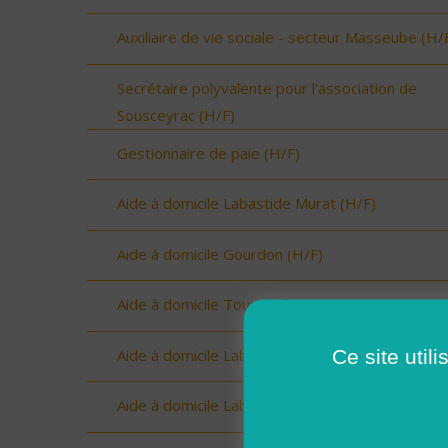
Auxiliaire de vie sociale - secteur Masseube (H/
Secrétaire polyvalente pour l'association de
Sousceyrac (H/F)
Gestionnaire de paie (H/F)
Aide à domicile Labastide Murat (H/F)
Aide à domicile Gourdon (H/F)
Aide à domicile Tour de faure (H/F)
Ce site util
Aide à domicile Labastide Murat (H/F)
Aide à domicile Labastide Murat (H/F)