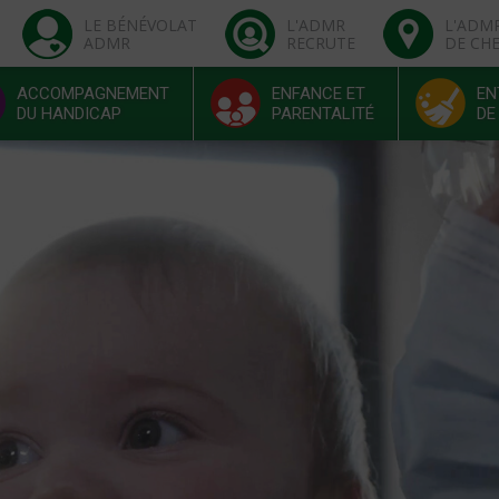
LE BÉNÉVOLAT
L'ADMR
L'ADM
ADMR
RECRUTE
DE CH
ACCOMPAGNEMENT
ENFANCE ET
EN
DU HANDICAP
PARENTALITÉ
DE