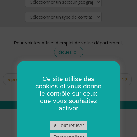
Pour voir les offres d'emploi de votre département,
cliquez ici !
Ce site utilise des
« premier
‹ précédent
…
10
11
12
Pages
cookies et vous donne
13
14
15
16
17
18
le contrôle sur ceux
que vous souhaitez
activer
Qui sommes nous
Tout refuser
Académie ADMR