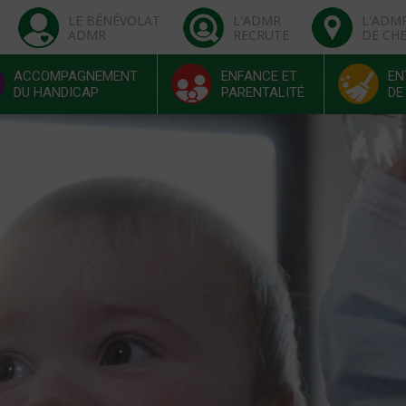
LE BÉNÉVOLAT
L'ADMR
L'ADM
ADMR
RECRUTE
DE CH
ACCOMPAGNEMENT
ENFANCE ET
EN
DU HANDICAP
PARENTALITÉ
DE