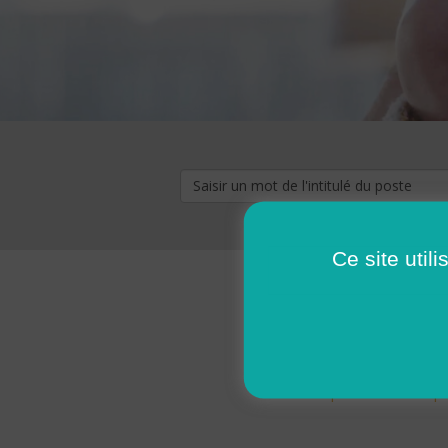
Ce site util
« premier
‹ p
Pages