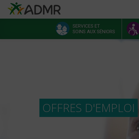
Aller au contenu principal
Panneau de gestion des cookies
SERVICES ET
SOINS AUX SÉNIORS
Menu principal
OFFRES D'EMPLOI