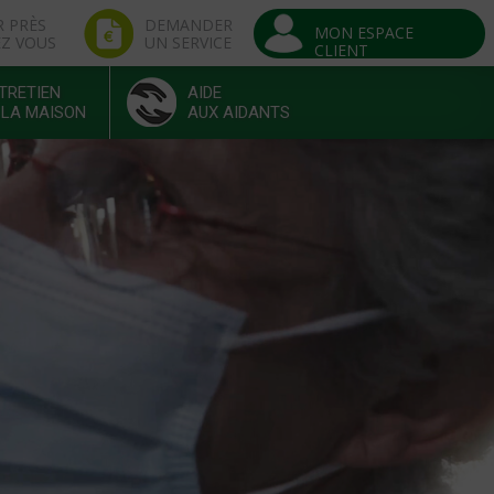
R PRÈS
DEMANDER
MON ESPACE
EZ VOUS
UN SERVICE
CLIENT
TRETIEN
AIDE
 LA MAISON
AUX AIDANTS