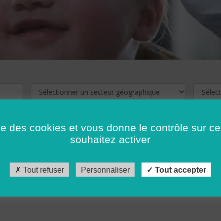
ise des cookies et vous donne le contrôle sur 
souhaitez activer
cliquez ici !
Pour voir les offres d'emploi de votre département,
Tout refuser
Personnaliser
Tout accepter
récédent
…
10
11
12
13
14
15