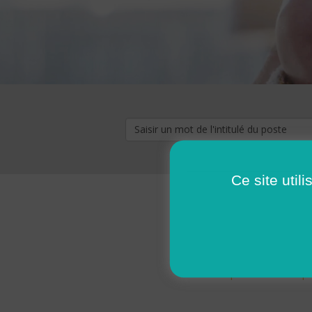
Ce site util
« premier
‹ p
Pages