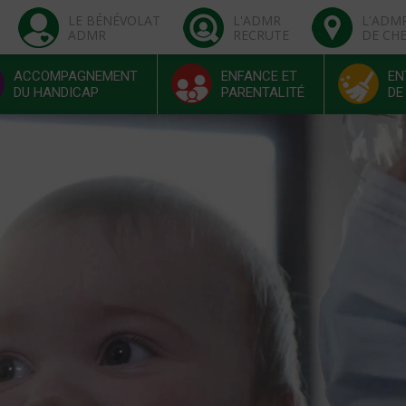
LE BÉNÉVOLAT
L'ADMR
L'ADM
ADMR
RECRUTE
DE CH
ACCOMPAGNEMENT
ENFANCE ET
EN
DU HANDICAP
PARENTALITÉ
DE