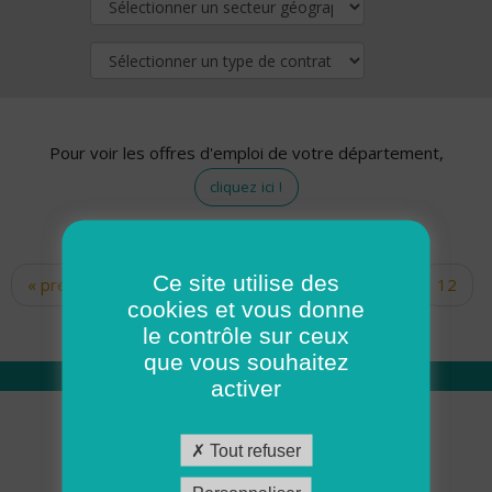
Pour voir les offres d'emploi de votre département,
cliquez ici !
Ce site utilise des
« premier
‹ précédent
…
10
11
12
Pages
cookies et vous donne
13
14
15
16
17
18
le contrôle sur ceux
que vous souhaitez
activer
Qui sommes nous
Tout refuser
Académie ADMR