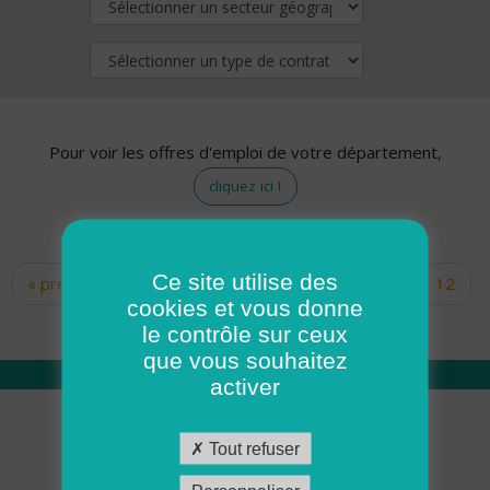
Pour voir les offres d'emploi de votre département,
cliquez ici !
Ce site utilise des
« premier
‹ précédent
…
10
11
12
Pages
cookies et vous donne
13
14
15
16
17
18
le contrôle sur ceux
que vous souhaitez
activer
Qui sommes nous
Tout refuser
Académie ADMR