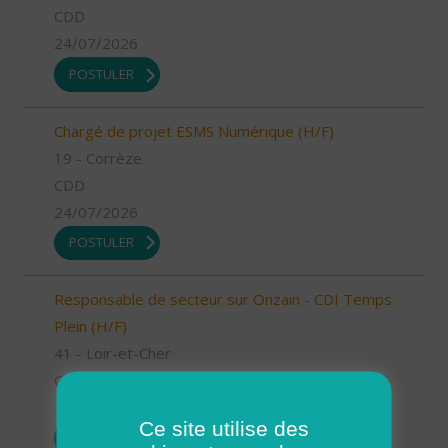
CDD
24/07/2026
POSTULER
Chargé de projet ESMS Numérique (H/F)
19 - Corrèze
CDD
24/07/2026
POSTULER
Responsable de secteur sur Onzain - CDI Temps
Plein (H/F)
41 - Loir-et-Cher
CDI
23/07/2026
Ce site utilise des
POSTULER