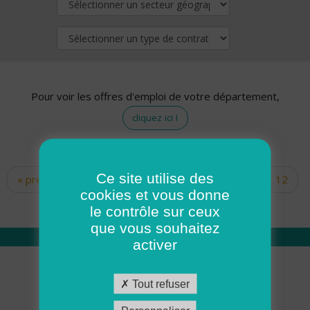
Pour voir les offres d'emploi de votre département,
cliquez ici !
Ce site utilise des
« premier
‹ précédent
…
10
11
12
Pages
cookies et vous donne
13
14
15
16
17
18
le contrôle sur ceux
que vous souhaitez
activer
Qui sommes nous
Tout refuser
Académie ADMR