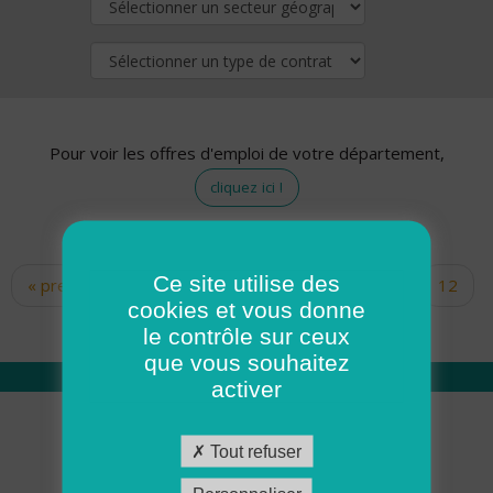
Pour voir les offres d'emploi de votre département,
cliquez ici !
Ce site utilise des
« premier
‹ précédent
…
10
11
12
Pages
cookies et vous donne
13
14
15
16
17
18
le contrôle sur ceux
que vous souhaitez
activer
Qui sommes nous
Tout refuser
Académie ADMR